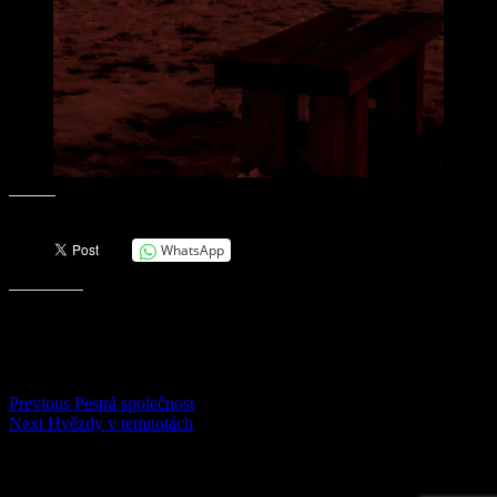
Sdílejte:
WhatsApp
Líbí se mi to:
Navigace
Previous
Previous
Pestrá společnost
Next
post:
Next
Hvězdy v temnotách
pro
post:
příspěvek
Hledej…