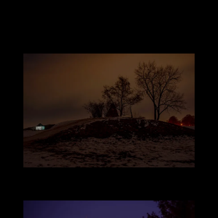
už moc nepotkáte, pokud si tedy nechcete zrovna koledovat o
problém.
Jeden z možných pohledů na historickou stavbu se nabízí přímo z
bělohorské pláně, místa, které v nás vyvolává spíše poraženecké
pocity.
A pokud mohylu věnovanou obětem třicetileté války necháte za
zády, už máte Hvězdu přímo před sebou.