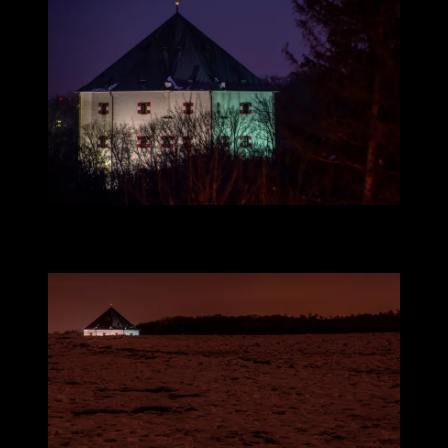
Takže, jak to jen půjde, vezměte běžky nebo kolo (podle ročního
období a výšky sněhové pokrývky) a už víte, kde se můžete projet.